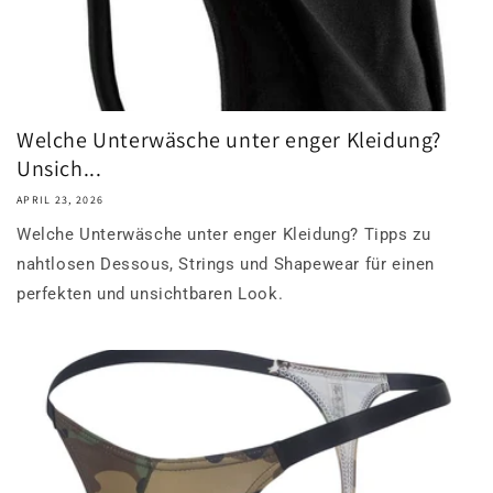
Welche Unterwäsche unter enger Kleidung?
Unsich...
APRIL 23, 2026
Welche Unterwäsche unter enger Kleidung? Tipps zu
nahtlosen Dessous, Strings und Shapewear für einen
perfekten und unsichtbaren Look.