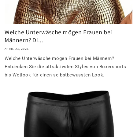
Welche Unterwäsche mögen Frauen bei
Männern? Di...
APRIL 23, 2026
Welche Unterwäsche mögen Frauen bei Männern?
Entdecken Sie die attraktivsten Styles von Boxershorts
bis Wetlook für einen selbstbewussten Look.