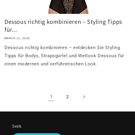
Dessous richtig kombinieren – Styling Tipps
für...
MARCH 11, 2026
Dessous richtig kombinieren – entdecken Sie Styling
Tipps für Bodys, Strapsgürtel und Wetlook Dessous für
einen modernen und verführerischen Look.
1
2
Seek