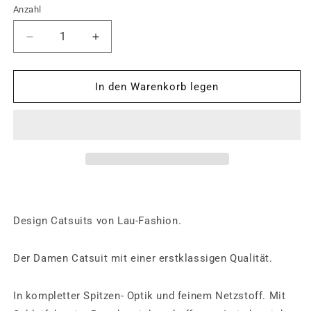
nicht
Anzahl
Anzahl
verfügbar
Verringere
Erhöhe
die
die
Menge
Menge
für
für
In den Warenkorb legen
Catsuit
Catsuit
Damen
Damen
Einteiler
Einteiler
Spitze
Spitze
Strapse
Strapse
Transparent
Transparent
Schleifchen
Schleifchen
Nylon
Nylon
Dessous
Dessous
Design
Catsuits
von Lau-Fashion.
S/XL
S/XL
-
-
Der Damen Catsuit mit einer erstklassigen Qualität.
H3243
H3243
In kompletter Spitzen- Optik und feinem Netzstoff. Mit