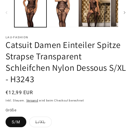
Modal
M
öffnen
ö
LAU-FASHION
Catsuit Damen Einteiler Spitze
Strapse Transparent
Schleifchen Nylon Dessous S/XL
- H3243
Normaler
€12,99 EUR
Preis
Inkl. Steuern.
Versand
wird beim Checkout berechnet
Größe
Variante
S/M
L/XL
ausverkauft
oder