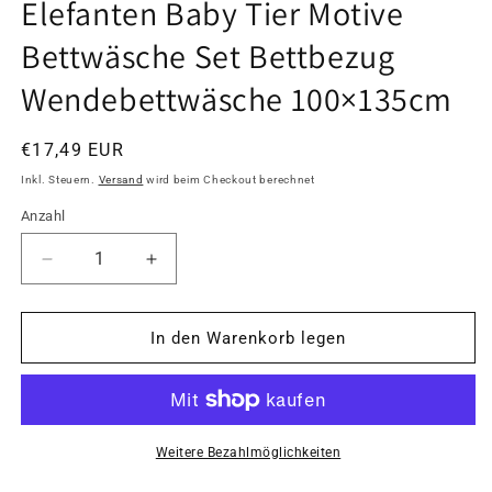
Elefanten Baby Tier Motive
Modal
öffnen
Bettwäsche Set Bettbezug
Wendebettwäsche 100×135cm
Normaler
€17,49 EUR
Preis
Inkl. Steuern.
Versand
wird beim Checkout berechnet
Anzahl
Anzahl
Verringere
Erhöhe
die
die
Menge
Menge
für
für
In den Warenkorb legen
Elefanten
Elefanten
Baby
Baby
Tier
Tier
Motive
Motive
Bettwäsche
Bettwäsche
Weitere Bezahlmöglichkeiten
Set
Set