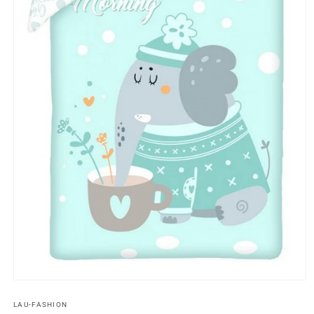
Medien
1
in
LAU-FASHION