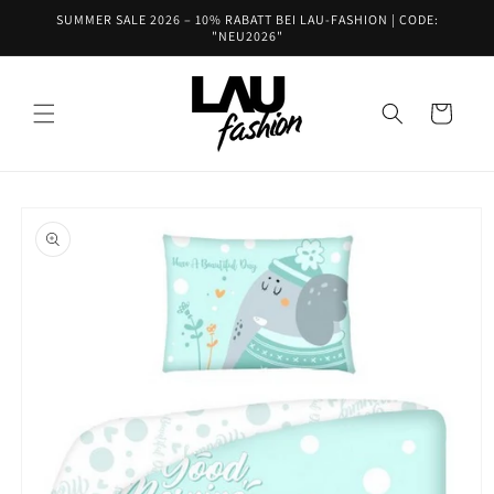
Direkt
SUMMER SALE 2026 – 10% RABATT BEI LAU-FASHION | CODE:
zum
"NEU2026"
Inhalt
Warenkorb
oduktinformationen
ringen