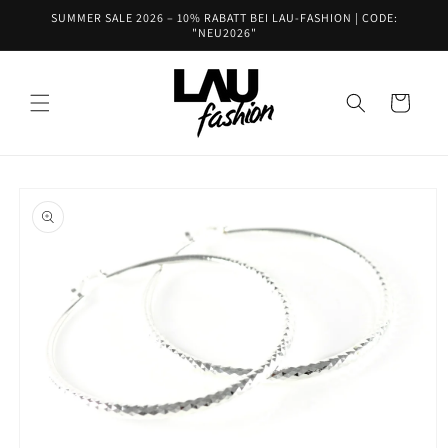
Direkt
SUMMER SALE 2026 – 10% RABATT BEI LAU-FASHION | CODE:
zum
"NEU2026"
Inhalt
Warenkorb
oduktinformationen
ringen