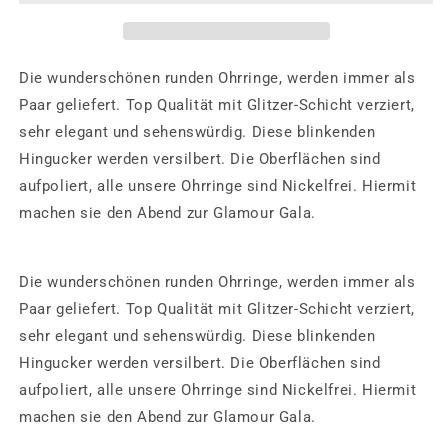
Damen
Damen
Runde
Runde
Ohrringe
Ohrringe
Creolen
Creolen
Die wunderschönen runden Ohrringe, werden immer als
Ohrstecker
Ohrstecker
Paar geliefert. Top Qualität mit Glitzer-Schicht verziert,
Style
Style
sehr elegant und sehenswürdig. Diese blinkenden
Ø
Ø
62mm
62mm
Hingucker werden versilbert. Die Oberflächen sind
aufpoliert, alle unsere Ohrringe sind Nickelfrei. Hiermit
machen sie den Abend zur Glamour Gala.
Die wunderschönen runden Ohrringe, werden immer als
Paar geliefert. Top Qualität mit Glitzer-Schicht verziert,
sehr elegant und sehenswürdig. Diese blinkenden
Hingucker werden versilbert. Die Oberflächen sind
aufpoliert, alle unsere Ohrringe sind Nickelfrei. Hiermit
machen sie den Abend zur Glamour Gala.