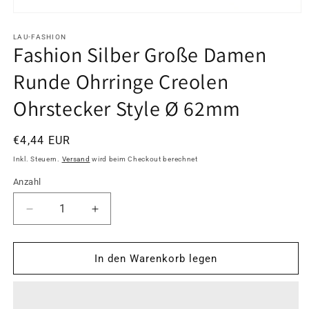
Medien
1
in
LAU-FASHION
Fashion Silber Große Damen
Modal
öffnen
Runde Ohrringe Creolen
Ohrstecker Style Ø 62mm
Normaler
€4,44 EUR
Preis
Inkl. Steuern.
Versand
wird beim Checkout berechnet
Anzahl
Anzahl
Verringere
Erhöhe
die
die
Menge
Menge
für
für
In den Warenkorb legen
Fashion
Fashion
Silber
Silber
Große
Große