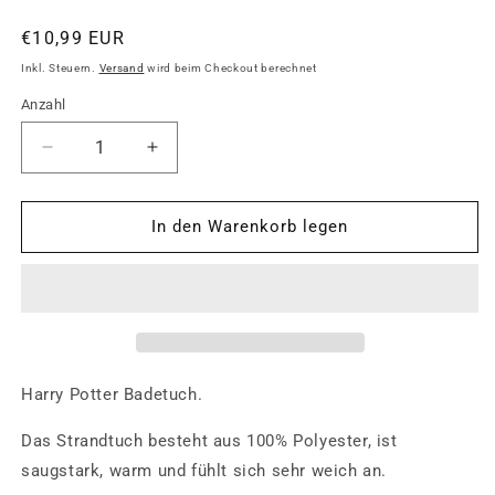
Normaler
€10,99 EUR
Preis
Inkl. Steuern.
Versand
wird beim Checkout berechnet
Anzahl
Anzahl
Verringere
Erhöhe
die
die
Menge
Menge
für
für
In den Warenkorb legen
Harry
Harry
Potter
Potter
Schwarz
Schwarz
Hogwarts
Hogwarts
Kinder
Kinder
Handtuch
Handtuch
Badetuch
Badetuch
Harry Potter Badetuch.
Baumwolle
Baumwolle
Strandtuch
Strandtuch
Das Strandtuch besteht aus
100% Polyester
, ist
70
70
saugstark, warm und fühlt sich sehr weich an.
x
x