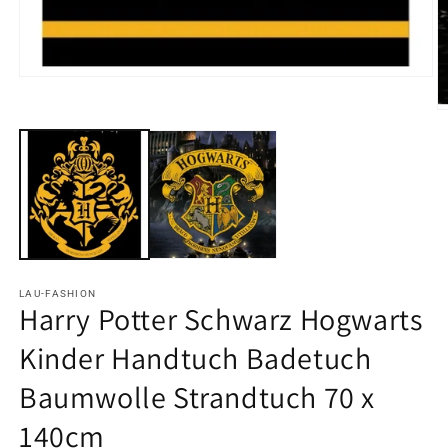
Medien
1
in
M
Modal
2
öffnen
in
M
ö
LAU-FASHION
Harry Potter Schwarz Hogwarts
Kinder Handtuch Badetuch
Baumwolle Strandtuch 70 x
140cm