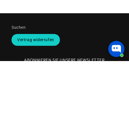
Suchen
Vertrag widerrufen
ABONNIEREN SIE UNSERE NEWSLETTER
E-Mail
Zahlungsmethoden
Widerrufsrecht
© 2026,
Lau-Fashion
Powered by Shopify