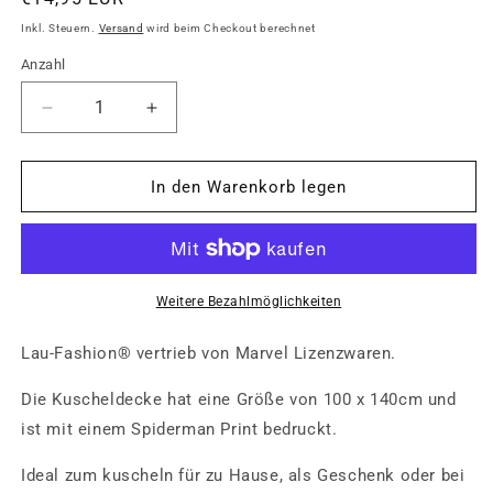
Preis
Inkl. Steuern.
Versand
wird beim Checkout berechnet
Anzahl
Anzahl
Verringere
Erhöhe
die
die
Menge
Menge
für
für
In den Warenkorb legen
Marvel
Marvel
Spider-
Spider-
Man
Man
Fleecedecke
Fleecedecke
Superhelden
Superhelden
Weitere Bezahlmöglichkeiten
Kinder
Kinder
Warm
Warm
Lau-Fashion® vertrieb von Marvel Lizenzwaren.
Kuscheldecke
Kuscheldecke
100
100
Die Kuscheldecke hat eine Größe von 100 x 140cm und
x
x
ist mit einem Spiderman Print bedruckt.
140cm
140cm
Ideal zum kuscheln für zu Hause, als Geschenk oder bei