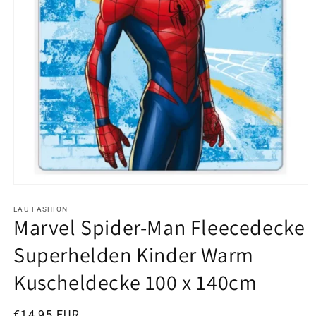
Medien
1
in
LAU-FASHION
Marvel Spider-Man Fleecedecke
Modal
öffnen
Superhelden Kinder Warm
Kuscheldecke 100 x 140cm
Normaler
€14,95 EUR